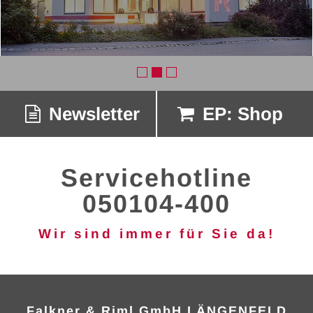
Newsletter
EP: Shop
Servicehotline
050104-400
Wir sind immer für Sie da!
Falkner & Riml GmbH LÄNGENFELD